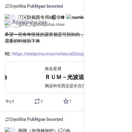
Cryolitia PukNgae
boosted
🇹🇼防截图专用id8️⃣➈❻
号换了
Nov 1, 2024
@lhc_fl@stelpolva.moe
希望一些奇奇怪怪的器官都是可拆卸的，想玩的时候装上去不
需要的时候拆下来
RE: 
https://stelpolva.moe/notes/a02duqx022et1rg9
無名星屑
ＲＵＭ－光波追撃 (@cpursuit)
胸这种东西还是长在别人身上好
0
2
1
Cryolitia PukNgae
boosted
雨萌（放浪神加护）🏳️‍⚧️🍥
Oct 27, 2024