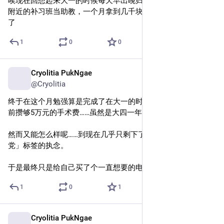
唉现在回想起来大一的时候每天早出晚归拿着两位数的时薪去
附近的补习班当助教，一个月拿到几千块钱都已经觉得是巨款
了
1
0
0
Cryolitia PukNgae
May 8, 2025
@Cryolitia
终于在这个月勉强算是完成了在大一的时候立下的flag：在毕业
前攒够5万元的手术费……虽然是大四一年突击完成的。
然而又能怎么样呢……到现在几乎只剩下了一个抹除所谓「家长
党」标签的执念。
于是最终只是给自己买了个一直想要的电台……
1
0
1
Cryolitia PukNgae
Mar 28, 2025