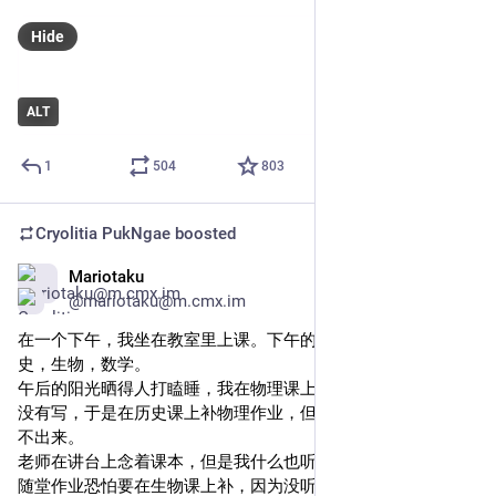
Hide
ALT
1
504
803
Cryolitia PukNgae
boosted
Mariotaku
Nov 24, 2024
*
@mariotaku@m.cmx.im
在一个下午，我坐在教室里上课。下午的四节课是物理，历
史，生物，数学。
午后的阳光晒得人打瞌睡，我在物理课上走了神，随堂作业也
没有写，于是在历史课上补物理作业，但是看着题目什么也想
不出来。
老师在讲台上念着课本，但是我什么也听不进去。想着历史的
随堂作业恐怕要在生物课上补，因为没听大概是写不出来，生