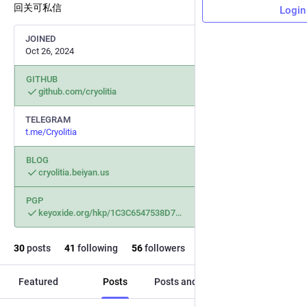
回关可私信
Login
JOINED
Oct 26, 2024
GITHUB
github.com/cryolitia
TELEGRAM
t.me/Cryolitia
BLOG
cryolitia.beiyan.us
PGP
keyoxide.org/hkp/1C3C6547538D7
30
posts
41
following
56
followers
Featured
Posts
Posts and replies
Media