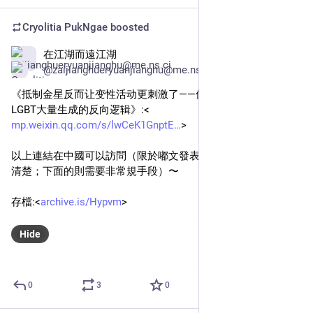
Cryolitia PukNgae
boosted
在江湖而遠江湖
Nov 2, 2024
@zaijianghueryuanjianghu@me.ns.ci
《抵制金星反而让变性活动更刺激了——保守主义言论促使
LGBT大量生成的反向逻辑》:<
mp.weixin.qq.com/s/lwCeK1GnptE
>
以上連結在中國可以訪問（限於嘟文發表之時及之前，之後不
清楚；下面的則需要非常規手段）〜
存檔:<
archive.is/Hypvm
>
Hide
0
3
0