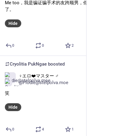
Me too，我是骗证骗手术的友跨顺男，你们可以开始反对我
了。
Hide
0
0
2
Cryolitia PukNgae
boosted
♀エロ❤️マスター ♂
Nov 9, 2024
@Plodie@stelpolva.moe
笑
Hide
0
4
1