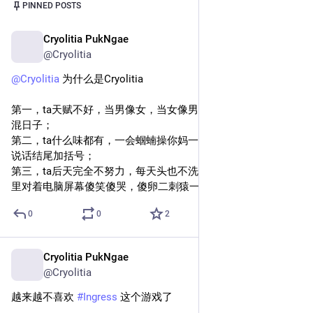
Post
1
/
2
PINNED POSTS
Cryolitia PukNgae
Oct 26, 2024
@Cryolitia
@
Cryolitia
 为什么是Cryolitia
第一，ta天赋不好，当男像女，当女像男，只好每天当酷儿混
混日子；
第二，ta什么味都有，一会蝈蝻操你妈一会猫娘喵喵喵一会AI
说话结尾加括号；
第三，ta后天完全不努力，每天头也不洗妆也不画天天窝在家
里对着电脑屏幕傻笑傻哭，傻卵二刺猿一个。
0
0
2
Cryolitia PukNgae
Jun 2, 2025
@Cryolitia
越来越不喜欢 
#
Ingress
 这个游戏了