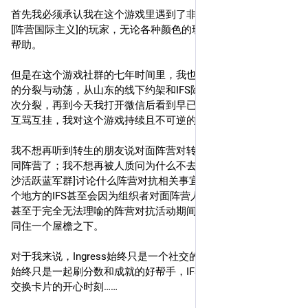
首先我必须承认我在这个游戏里遇到了非常多的友善理智的，
[阵营国际主义]的玩家，无论各种颜色的玩家都给过我非常大的
帮助。
但是在这个游戏社群的七年时间里，我也的确目睹了越来越多
的分裂与动荡，从山东的线下约架和IFS除籍，到长沙社群的数
次分裂，再到今天我打开微信后看到早已无聊到厌倦的公众号
互骂互挂，我对这个游戏持续且不可逆的越发失望。
我不想再听到转生的朋友说对面阵营对转生者极不友好被迫转
同阵营了；我不想再被人质问为什么不去一个根本不存在的[长
沙活跃蓝军群]讨论什么阵营对抗相关事宜了；我不想再看到一
个地方的IFS甚至会因为组织者对面阵营人数不够而被迫取消……
甚至于完全无法理喻的阵营对抗活动期间不同阵营的特工不能
同住一个屋檐之下。
对于我来说，Ingress始终只是一个社交的平台，不同阵营玩家
始终只是一起刷分数和成就的好帮手，IFS的目的始终是约饭和
交换卡片的开心时刻……