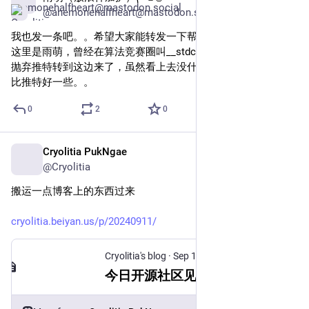
@anemonehalfheart@mastodon.social
我也发一条吧。。希望大家能转发一下帮忙找回朋友qwq
这里是雨萌，曾经在算法竞赛圈叫__stdcall
抛弃推特转到这边来了，虽然看上去没什么人用，但是总感觉
比推特好一些。。
0
2
0
Cryolitia PukNgae
Oct 27, 2024
@Cryolitia
搬运一点博客上的东西过来
cryolitia.beiyan.us/p/20240911/
Cryolitia's blog
·
Sep 11, 2024
今日开源社区见闻