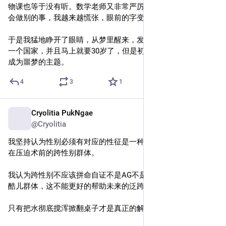
物课也等于没有听。数学老师又非常严厉，在她的课上没有机
会做别的事，我越来越慌张，眼前的字变得越来越看不懂。
于是我猛地睁开了眼睛，从梦里醒来，发现自己已经生活在另
一个国家，并且马上就要30岁了，但是初高中的日常还是可以
成为噩梦的主题。
4
3
1
Cryolitia PukNgae
Nov 24, 2024
@Cryolitia
我坚持认为性别必须有对应的性征是一种刻板印象，而且确实
在压迫术前的跨性别群体。
我认为跨性别不应该拼命自证不是AG不是边缘表达的非二元和
酷儿群体，这不能更好的帮助未来的泛跨性别群体。
只有把水彻底搅浑掀翻桌子才是真正的解放。